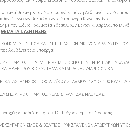
Συμβούλους κ.κ. Άνθιμο Σπυρίδη & Κουτάλου Βασιλική, επισκέφθηκ
συναντήθηκαν με τον Υφυπουργό κ. Γιάννη Ανδριανό, τον Υφυπου
ευθυντή Εγγείων Βελτιώσεων κ. Στουρνάρα Κωνσταντίνο.
ν με τον Ειδικό Γραμματέα Υδραυλικών Έργων κ. Χαράλαμπο Μυγδ
ΘΕΜΑΤΑ ΣΥΖΗΤΗΣΗΣ
ΟΙΚΟΝΟΜΗΣΗ ΝΕΡΟΥ ΚΑΙ ΕΝΕΡΓΕΙΑΣ ΤΩΝ ΔΙΚΤΥΩΝ ΑΡΔΕΥΣΗΣ ΤΟΥ Τ
εριλαμβάνει τρία υποέργα:
 ΣΥΣΤΗΜΑΤΟΣ ΤΗΛΕΜΕΤΡΙΑΣ ΜΕ ΣΚΟΠΟ ΤΗΝ ΕΝΕΡΓΕΙΑΚΗ ΑΝΑΒΑ
ΚΑΙ ΗΛΕΚΤΡΟΝΙΚΟ ΣΥΣΤΗΜΑ ΚΑΤΑΓΡΑΦΗΣ ΔΙΑΡΡΟΩΝ ΚΑΙ
 ΕΓΚΑΤΑΣΤΑΣΗΣ ΦΩΤΟΒΟΛΤΑΪΚΟΥ ΣΤΑΘΜΟΥ ΙΣΧΥΟΣ 100 KWP ΓΙΑ 
ΔΕΥΣΗΣ ΑΓΡΟΚΤΗΜΑΤΟΣ ΝΕΑΣ ΣΤΡΑΝΤΖΑΣ ΝΑΟΥΣΑΣ.
περιοχές αρμοδιότητας του ΤΟΕΒ Αγροκτήματος Νάουσας.
για «ΕΚΣΥΓΧΡΟΝΙΣΜΟΣ & ΒΕΛΤΙΩΣΗ ΥΦΙΣΤΑΜΕΝΩΝ ΑΡΔΕΥΤΙΚΩΝ ΥΠ