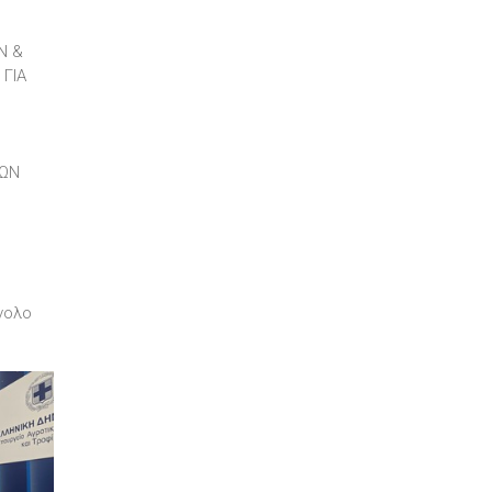
Ν &
ΓΙΑ
ΡΩΝ
ύνολο