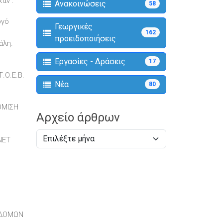
αν :
Ανακοινώσεις
58
ργό
Γεωργικές
162
προειδοποιήσεις
άλη.
Εργασίες - Δράσεις
17
.Ο.Ε.Β.
Νέα
80
ΘΜΙΣΗ
Αρχείο άρθρων
NET
ΟΔΟΜΩΝ