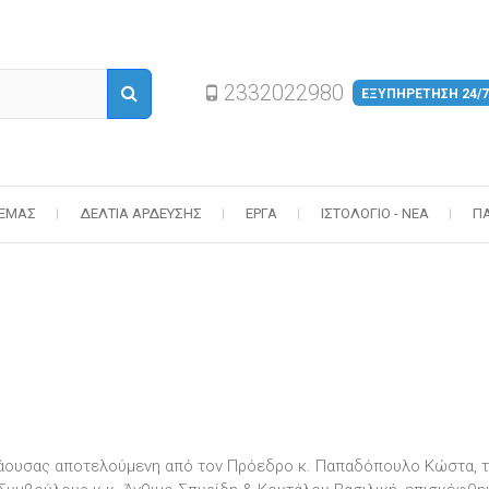
2332022980
ΕΞΥΠΗΡΕΤΗΣΗ 24/7
 ΕΜΆΣ
ΔΕΛΤΊΑ ΆΡΔΕΥΣΗΣ
ΈΡΓΑ
ΙΣΤΟΛΌΓΙΟ - ΝΈΑ
Π
Νάουσας αποτελούμενη από τον Πρόεδρο κ. Παπαδόπουλο Κώστα, 