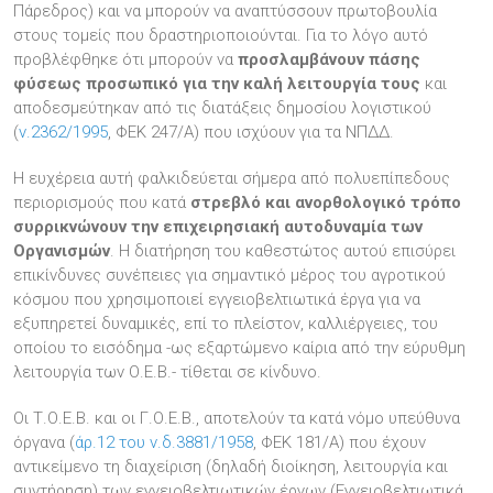
Πάρεδρος) και να μπορούν να αναπτύσσουν πρωτοβουλία
στους τομείς που δραστηριοποιούνται. Για το λόγο αυτό
προβλέφθηκε ότι μπορούν να
προσλαμβάνουν πάσης
φύσεως προσωπικό για την καλή λειτουργία τους
και
αποδεσμεύτηκαν από τις διατάξεις δημοσίου λογιστικού
(
ν.2362/1995
, ΦΕΚ 247/Α) που ισχύουν για τα ΝΠΔΔ.
Η ευχέρεια αυτή φαλκιδεύεται σήμερα από πολυεπίπεδους
περιορισμούς που κατά
στρεβλό και ανορθολογικό τρόπο
συρρικνώνουν την επιχειρησιακή αυτοδυναμία των
Οργανισμών
. Η διατήρηση του καθεστώτος αυτού επισύρει
επικίνδυνες συνέπειες για σημαντικό μέρος του αγροτικού
κόσμου που χρησιμοποιεί εγγειοβελτιωτικά έργα για να
εξυπηρετεί δυναμικές, επί το πλείστον, καλλιέργειες, του
οποίου το εισόδημα -ως εξαρτώμενο καίρια από την εύρυθμη
λειτουργία των Ο.Ε.Β.- τίθεται σε κίνδυνο.
Οι Τ.Ο.Ε.Β. και οι Γ.Ο.Ε.Β., αποτελούν τα κατά νόμο υπεύθυνα
όργανα (
άρ.12 του ν.δ.3881/1958
, ΦΕΚ 181/Α) που έχουν
αντικείμενο τη διαχείριση (δηλαδή διοίκηση, λειτουργία και
συντήρηση) των εγγειοβελτιωτικών έργων (Εγγειοβελτιωτικά