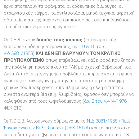
έργα αποτελούν τα φράγματα, οι αρδευτικές διώρυγες, οι
στραγγιστικές τάφροι, τα αντλιοστάσια, μικρά τεχνικά, αγροτική
οδοποιία κ.ά.) της περιοχής δικαιοδοσίας τους και διανέμουν
το αρδευτικό νερό στους αγρότες.
Οι Ο.Ε.Β. έχουν
δικούς τους πόρους
(=στρεμματικές
εισφορές άρδευσης-στράγγισης,
άρ. 10 & 15 του
ν.δ.3881/1958
)
ΚΑΙ ΔΕΝ ΕΠΙΒΑΡΥΝΟΥΝ ΤΟΝ ΚΡΑΤΙΚΟ
ΠΡΟΫΠΟΛΟΓΙΣΜΟ
όπως επιβεβαιώνει κάθε φορά που ζητούν
την πρόσληψη προσωπικού το ΓΛΚ με σχετική βεβαίωσή του.
Δυνατότητα επιχορήγησης προβλέπεται κυρίως κατά τη φάση
ανάπτυξης των έργων ή για την αποκατάσταση ή πρόληψη
ζημιών που προέρχονται από πλημμύρες ή άλλη αιτία που
συνιστά ανωτέρα βία (π.χ. λειψυδρία), εφόσον δεν μπορούν να
καλυφθούν από τους ωφελούμενους (
άρ. 2 του ν.414/1976
,
ΦΕΚ 212).
Οι Τ.Ο.Ε.Β. λειτουργούν σύμφωνα με το
Ν.Δ.3881/1958 «Περί
Έργων Εγγείων Βελτιώσεων» (ΦΕΚ 181/Α)
και τα εκτελεστικά
αυτού διατάγματα (βασικότερο από τα οποία είναι το από 13-