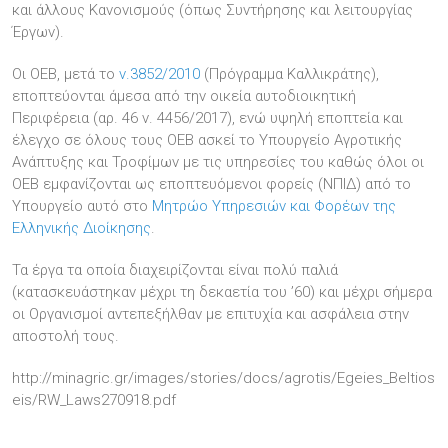
και άλλους Κανονισμούς (όπως Συντήρησης και λειτουργίας
Έργων).
Οι ΟΕΒ, μετά το
ν.3852/2010
(Πρόγραμμα Καλλικράτης),
εποπτεύονται άμεσα από την οικεία αυτοδιοικητική
Περιφέρεια (αρ. 46 ν. 4456/2017), ενώ υψηλή εποπτεία και
έλεγχο σε όλους τους ΟΕΒ ασκεί το Υπουργείο Αγροτικής
Ανάπτυξης και Τροφίμων με τις υπηρεσίες του καθώς όλοι οι
ΟΕΒ εμφανίζονται ως εποπτευόμενοι φορείς (ΝΠΙΔ) από το
Υπουργείο αυτό στο
Μητρώο Υπηρεσιών και Φορέων της
Ελληνικής Διοίκησης
.
Τα έργα τα οποία διαχειρίζονται είναι πολύ παλιά
(κατασκευάστηκαν μέχρι τη δεκαετία του ’60) και μέχρι σήμερα
οι Οργανισμοί αντεπεξήλθαν με επιτυχία και ασφάλεια στην
αποστολή τους.
http://minagric.gr/images/stories/docs/agrotis/Egeies_Beltios
eis/RW_Laws270918.pdf