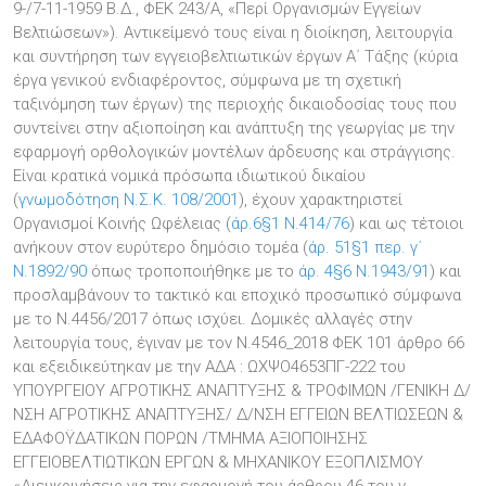
9-/7-11-1959 Β.Δ., ΦΕΚ 243/Α, «Περί Οργανισμών Εγγείων
Βελτιώσεων»). Αντικείμενό τους είναι η διοίκηση, λειτουργία
και συντήρηση των εγγειοβελτιωτικών έργων Α΄ Τάξης (κύρια
έργα γενικού ενδιαφέροντος, σύμφωνα με τη σχετική
ταξινόμηση των έργων) της περιοχής δικαιοδοσίας τους που
συντείνει στην αξιοποίηση και ανάπτυξη της γεωργίας με την
εφαρμογή ορθολογικών μοντέλων άρδευσης και στράγγισης.
Είναι κρατικά νομικά πρόσωπα ιδιωτικού δικαίου
(
γνωμοδότηση Ν.Σ.Κ. 108/2001
), έχουν χαρακτηριστεί
Οργανισμοί Κοινής Ωφέλειας (
άρ.6§1 Ν.414/76
) και ως τέτοιοι
ανήκουν στον ευρύτερο δημόσιο τομέα (
άρ. 51§1 περ. γ΄
Ν.1892/90
όπως τροποποιήθηκε με το
άρ. 4§6 Ν.1943/91
) και
προσλαμβάνουν το τακτικό και εποχικό προσωπικό σύμφωνα
με το Ν.4456/2017 όπως ισχύει. Δομικές αλλαγές στην
λειτουργία τους, έγιναν με τον Ν.4546_2018 ΦΕΚ 101 άρθρο 66
και εξειδικεύτηκαν με την ΑΔΑ : ΩΧΨΟ4653ΠΓ-222 του
ΥΠΟΥΡΓΕΙΟΥ ΑΓΡΟΤΙΚΗΣ ΑΝΑΠΤΥΞΗΣ & ΤΡΟΦΙΜΩΝ /ΓΕΝΙΚΗ Δ/
ΝΣΗ ΑΓΡΟΤΙΚΗΣ ΑΝΑΠΤΥΞΗΣ/ Δ/ΝΣΗ ΕΓΓΕΙΩΝ ΒΕΛΤΙΩΣΕΩΝ &
ΕΔΑΦΟΫΔΑΤΙΚΩΝ ΠΟΡΩΝ /ΤΜΗΜΑ ΑΞΙΟΠΟΙΗΣΗΣ
ΕΓΓΕΙΟΒΕΛΤΙΩΤΙΚΩΝ ΕΡΓΩΝ & ΜΗΧΑΝΙΚΟΥ ΕΞΟΠΛΙΣΜΟΥ