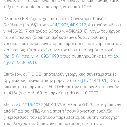
έργα Β' & Γ' τάξεως ενώ οι ΓΟΕΒ έργα Α τάξεως καθώς και Β
τάξεως τα οποία δεν διαχειρίζονται από ΤΟΕΒ
Όλοι οι Ο.Ε.Β. έχουν χαρακτηριστεί Οργανισμοί Κοινής
Ωφέλειας (άρ. 6§1 του ν.
414/1976, ΦΕΚ 212, Α΄
) (άρθρο 46 του
ν. 4456/2017 και άρθρο 66 του ν. 4546/2018), λόγω του έργου
που επιτελούν (διοίκηση αρδευτικών υδάτων, ρύθμιση
χρήσεως αυτών με κανονισμούς άρδευσης, αστυνομία υδάτων
κ.ά.) και ως τέτοιοι ανήκουν στον ευρύτερο δημόσιο τομέα
(
άρ. 51§1 περ. γ΄ ν.1892/1990
όπως συμπληρώθηκε με το
άρ.
4§6 ν.1943/1991
).
Επιπλέον, οι Τ.Ο.Ε.Β. αποτελούν γεωργικές συνεταιριστικές
Οργανώσεις αναγκαστικής μορφής (
άρ. 6§1 ν.414/1976
). Στην
επικράτεια υπάρχουν «460 ΤΟΕΒ εκ των οποίων λειτουργούν
τα 416» (sic, σελ. 68 του αρχείου pdf) και 10 ΓΟΕΒ.
Με το
ν.δ.1218/1972
(ΦΕΚ 133/Α) όλοι οι Ο.Ε.Β. μετατράπηκαν
από ΝΠΔΔ σε ΝΠΙΔ για να αποκτήσουν λογιστική ευελιξία
(Περιορισμός του κρατικού παρεμβατισμού με την κατάργηση
του ελέγχου των δαπανών που ασκούσε, ως τότε, ο