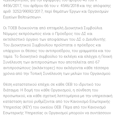
«Διευκρινήσεις για την εφαρμογή του άρθρου 46 του ν.
4456/2017, του άρθρου 66 του ν. 4546/2018 και της απόφασης
αριθ. 3252/99092/2017, περί θεμάτων Έργων και Οργανισμών
Εγγείων Βελτιώσεων».
Οι ΤΟΕΒ διοικούνται από επταμελή Διοικητικά Συμβούλια.
Νόμιμος εκπρόσωπος είναι ο Πρόεδρος του ΔΣ και
εκτελεστικό όργανο των αποφάσεων του ΔΣ ο Διευθυντής.
Του Διοικητικού Συμβουλίου προΐσταται ο πρόεδρος και
υπάρχουν οι θέσεις του αντιπροέδρου, του γραμματέα και του
ταμία. Το διοικητικό συμβούλιο το εκλέγει και ελέγχει η Γενική
Συνέλευση των αντιπροσώπων που αποτελείται από 67
αντιπροσώπους (εκλέκτορες) που εκλέγονται κάθε τέσσερα
χρόνια από την Τοπική Συνέλευση των μελών του Οργανισμού.
Θέση καταστατικού επέχει σε κάθε ΟΕΒ το ιδρυτικό του
διάταγμα. Η δομή του κάθε Οργανισμού, η σύνθεση του
προσωπικού, και κάθε σχετική λεπτομέρεια με την υπηρεσιακή
κατάσταση αυτού ρυθμίζονται από τον Κανονισμό Εσωτερικής
Υπηρεσίας (ΚΕΥ) του οικείου ΟΕΒ. Πέρα από τον Κανονισμό
Εσωτερικής Υπηρεσίας οι Οργανισμοί μπορούν να συντάσσουν