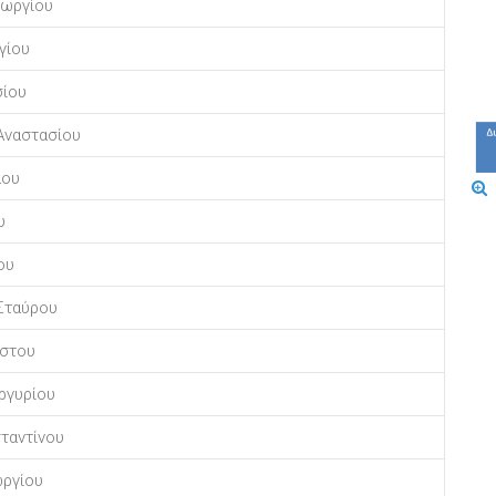
εωργίου
γίου
σίου
Αναστασίου
άου
υ
ου
Σταύρου
ήστου
ργυρίου
ταντίνου
ωργίου