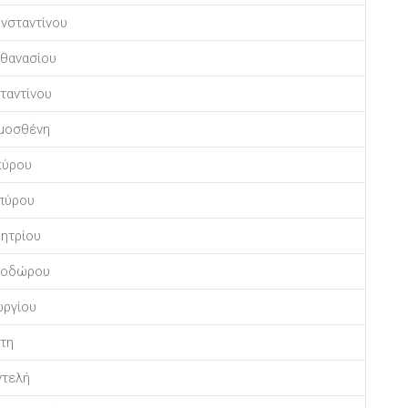
νσταντίνου
θανασίου
ταντίνου
ημοσθένη
πύρου
πύρου
ητρίου
εοδώρου
ωργίου
τη
ντελή