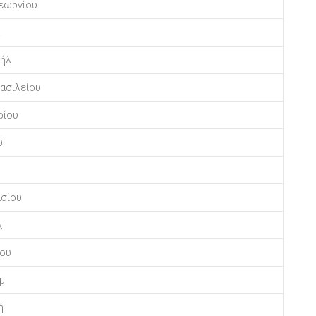
Γεωργίου
αήλ
ασιλείου
ρίου
υ
ασίου
λ
ίου
μ
ή