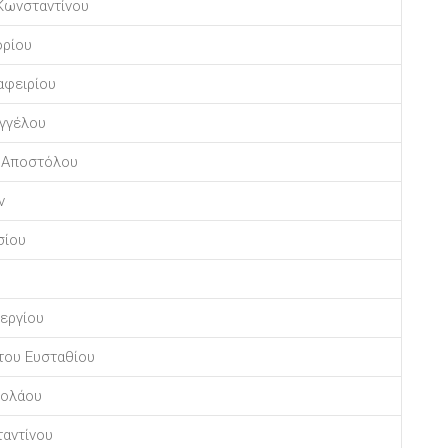
Κωνσταντίνου
ορίου
αφειρίου
αγγέλου
υ Αποστόλου
ν
σίου
εργίου
του Ευσταθίου
κολάου
αντίνου