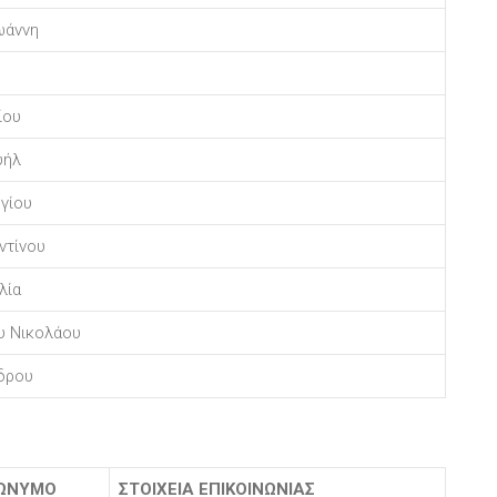
ωάννη
ίου
υήλ
γίου
ντίνου
λία
υ Νικολάου
δρου
ΩΝΥΜΟ
ΣΤΟΙΧΕΙΑ ΕΠΙΚΟΙΝΩΝΙΑΣ