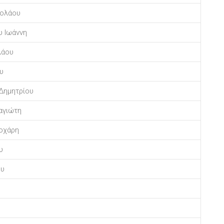
κολάου
υ Ιωάννη
λάου
υ
Δημητρίου
αγιώτη
εοχάρη
υ
ου