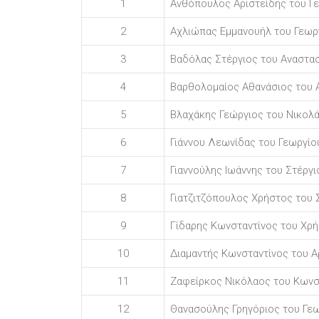
1
Ανθόπουλος Αριστείδης του Γ
2
Αχλιώπας Εμμανουήλ του Γεωρ
3
Βαδόλας Στέργιος του Αναστα
4
Βαρθολομαίος Αθανάσιος του 
5
Βλαχάκης Γεώργιος του Νικολ
6
Γιάννου Λεωνίδας του Γεωργίο
7
Γιαννούλης Ιωάννης του Στέργι
8
Γιατζιτζόπουλος Χρήστος του 
9
Γίδαρης Κωνσταντίνος του Χρ
10
Διαμαντής Κωνσταντίνος του Α
11
Ζαφείρκος Νικόλαος του Κωνσ
12
Θανασούλης Γρηγόριος του Γε