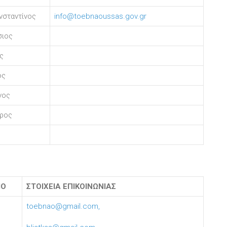
σταντίνος
info@toebnaoussas.gov.gr
σιος
ς
ος
νος
ύρος
ΜΟ
ΣΤΟΙΧΕΙΑ ΕΠΙΚΟΙΝΩΝΙΑΣ
toebnao@gmail.com,