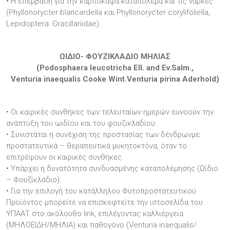
• Η επέμβαση για την καρπόκαψα καταπολεμά και τις νάρκες
(Phyllonorycter blancardella και Phyllonorycter corylifoliella,
Lepidoptera: Gracillariidae).
ΩΙΔΙΟ- ΦΟΥΖΙΚΛΑΔΙΟ ΜΗΛΙΑΣ
(Podosphaera leucotricha Ell. and Ev.Salm.,
Venturia inaequalis Cooke Wint.Venturia pirina Aderhold)
• Οι καιρικές συνθήκες των τελευταίων ημερών ευνοούν την
ανάπτυξη του ωιδίου και του φουζικλαδίου.
• Συνιστάται η συνέχιση της προστασίας των δένδρωνμε
προστατευτικά – θεραπευτικά μυκητοκτόνα, όταν το
επιτρέψουν οι καιρικές συνθήκες.
• Υπάρχει η δυνατότητα συνδυασμένης καταπολέμησης (Ωίδιο
– Φουζικλάδιο).
• Για την επιλογή του κατάλληλου Φυτοπροστατευτικού
Προϊόντος μπορείτε να επισκεφτείτε την ιστοσελίδα του
ΥΠΑΑΤ στο ακόλουθο link, επιλέγοντας καλλιέργεια
(ΜΗΛΟΕΙΔΗ/ΜΗΛΙΑ) και παθογόνο (Venturia inaequalis/