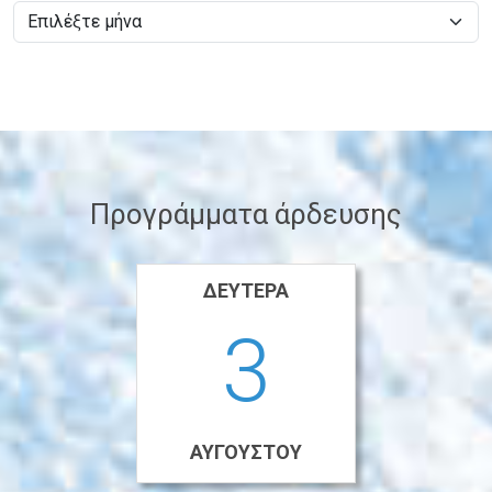
Προγράμματα άρδευσης
ΔΕΥΤΈΡΑ
3
ΑΥΓΟΎΣΤΟΥ