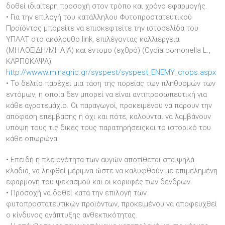
δοθεί ιδιαίτερη προσοχή στον τρόπο και χρόνο εφαρμογής.
• Για την επιλογή του κατάλληλου Φυτοπροστατευτικού
Προϊόντος μπορείτε να επισκεφτείτε την ιστοσελίδα του
ΥΠΑΑΤ στο ακόλουθο link, επιλέγοντας καλλιέργεια
(ΜΗΛΟΕΙΔΗ/ΜΗΛΙΑ) και έντομο (εχθρό) (Cydia pomonella L.,
ΚΑΡΠΟΚΑΨΑ):
http://wwww.minagric.gr/syspest/syspest_ENEMY_crops.aspx
• Το δελτίο παρέχει μια τάση της πορείας των πληθυσμών των
εντόμων, η οποία δεν μπορεί να είναι αντιπροσωπευτική για
κάθε αγροτεμάχιο. Οι παραγωγοί, προκειμένου να πάρουν την
απόφαση επέμβασης ή όχι και πότε, καλούνται να λαμβάνουν
υπόψη τους τις δικές τους παρατηρήσειςκαι το ιστορικό του
κάθε οπωρώνα.
• Επειδή η πλειονότητα των αυγών αποτίθεται στα ψηλά
κλαδιά, να ληφθεί μέριμνα ώστε να καλυφθούν με επιμελημένη
εφαρμογή του ψεκασμού και οι κορυφές των δένδρων.
• Προσοχή να δοθεί κατά την επιλογή των
φυτοπροστατευτικών προϊόντων, προκειμένου να αποφευχθεί
ο κίνδυνος ανάπτυξης ανθεκτικότητας.