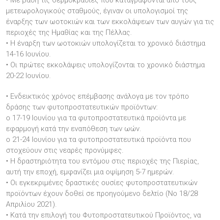
• Με βάση τις θερμοκρασίες που καταγράφονται από τους
μετεωρολογικούς σταθμούς, έγιναν οι υπολογισμοί της
έναρξης των ωοτοκιών και των εκκολάψεων των αυγών για τις
περιοχές της Ημαθίας και της Πέλλας.
• Η έναρξη των ωοτοκιών υπολογίζεται το χρονικό διάστημα
14-16 Ιουνίου.
• Οι πρώτες εκκολάψεις υπολογίζονται το χρονικό διάστημα
20-22 Ιουνίου.
• Ενδεικτικός χρόνος επέμβασης ανάλογα με τον τρόπο
δράσης των φυτοπροστατευτικών προϊόντων:
o 17-19 Ιουνίου για τα φυτοπροστατευτικά προϊόντα με
εφαρμογή κατά την εναπόθεση των ωών.
o 21-24 Ιουνίου για τα φυτοπροστατευτικά προϊόντα που
στοχεύουν στις νεαρές προνύμφες.
• Η δραστηριότητα του εντόμου στις περιοχές της Πιερίας,
αυτή την εποχή, εμφανίζει μια οψίμηση 5-7 ημερών.
• Οι εγκεκριμένες δραστικές ουσίες φυτοπροστατευτικών
προϊόντων έχουν δοθεί σε προηγούμενο δελτίο (No 18/28
Απριλίου 2021).
• Κατά την επιλογή του Φυτοπροστατευτικού Προϊόντος, να