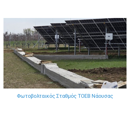
Φωτοβολταικός Σταθμός ΤΟΕΒ Νάουσας