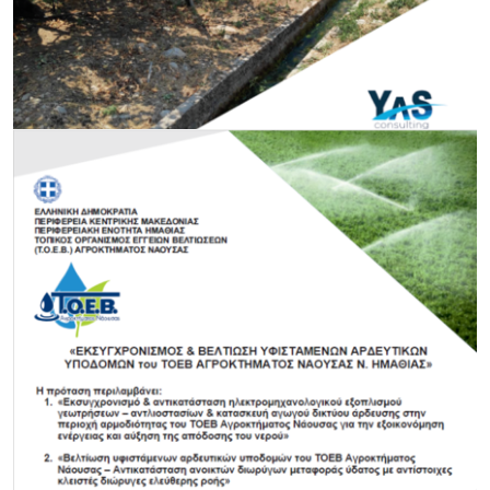
Τεκμηρίωση Διαχειριστικής Επάρκειας Παρόχων
Υπηρεσιών Ύδατος