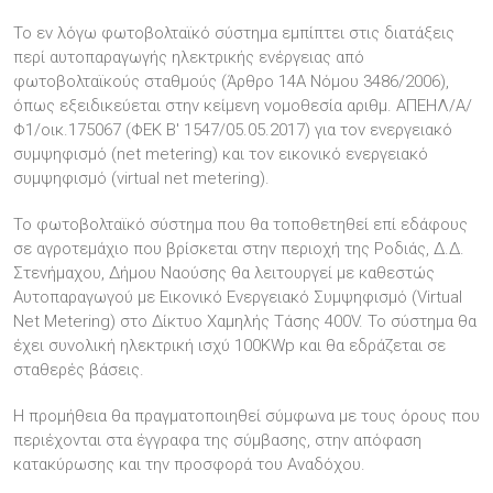
Το εν λόγω φωτοβολταϊκό σύστημα εμπίπτει στις διατάξεις
περί αυτοπαραγωγής ηλεκτρικής ενέργειας από
φωτοβολταϊκούς σταθμούς (Άρθρο 14Α Νόμου 3486/2006),
όπως εξειδικεύεται στην κείμενη νομοθεσία αριθμ. ΑΠΕΗΛ/Α/
Φ1/οικ.175067 (ΦΕΚ Β' 1547/05.05.2017) για τον ενεργειακό
συμψηφισμό (net metering) και τον εικονικό ενεργειακό
συμψηφισμό (virtual net metering).
Το φωτοβολταϊκό σύστημα που θα τοποθετηθεί επί εδάφους
σε αγροτεμάχιο που βρίσκεται στην περιοχή της Ροδιάς, Δ.Δ.
Στενήμαχου, Δήμου Ναούσης θα λειτουργεί με καθεστώς
Αυτοπαραγωγού με Εικονικό Ενεργειακό Συμψηφισμό (Virtual
Net Metering) στο Δίκτυο Χαμηλής Τάσης 400V. Το σύστημα θα
έχει συνολική ηλεκτρική ισχύ 100KWp και θα εδράζεται σε
σταθερές βάσεις.
Η προμήθεια θα πραγματοποιηθεί σύμφωνα με τους όρους που
περιέχονται στα έγγραφα της σύμβασης, στην απόφαση
κατακύρωσης και την προσφορά του Αναδόχου.