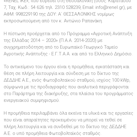
«RENEL IKE», που εδρεύει στη Θεσσαλονίκη (οδός: Καρατάσου
7, Ταχ. Κωδ.: 54 626 τηλ. 2310 528239, Email: info@renel.gr), με
ΑΦΜ: 998229190 της ΔΟΥ: A΄ ΘΕΣΣΑΛΟΝΙΚΗΣ νομίμως
εκπροσωπούμενη από τον κ. Αντώνιο Ραπανάκη.
Η πίστωση προέρχεται από το Πρόγραμμα «Αγροτική Ανάπτυξη
της Ελλάδας 2014 – 2020» (Π.Α.Α. 2014-2020) με
συγχρηματοδότηση από το Ευρωπαϊκό Γεωργικό Ταμείο
Αγροτικής Ανάπτυξης - Ε.Γ.Τ.Α.Α. και από το Ελληνικό Δημόσιο.
Το αντικείμενο του έργου είναι η προμήθεια, εγκατάσταση και
θέση σε πλήρη λειτουργία και σύνδεση με το δίκτυο της
ΔΕΔΔΗΕ Α.Ε., ενός Φωτοβολταϊκού σταθμού, ισχύος 100 kWp,
σύμφωνα με τις προδιαγραφές που αναλυτικά περιγράφονται
στο Παράρτημα της διακήρυξης, στα πλαίσια του προγράμματος
ενεργειακού συμψηφισμού.
Η προμήθεια περιλαμβάνει όλα εκείνα τα υλικά και τις εργασίες
που είναι απαραίτητες προκειμένου να μπορεί να τεθεί σε
πλήρη λειτουργία και να συνδεθεί με το δίκτυο της ΔΕΔΔΗΕ
Α.Ε. ο υπό προμήθεια Φωτοβολταϊκός σταθμός.