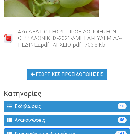
47o-ΔΕΛΤΙΟ-ΓΕΩΡΓ.-ΠΡΟΕΙΔΟΠΟΙΗΣΕΩΝ-
ΘΕΣΣΑΛΟΝΙΚΗΣ-2021-ΑΜΠΕΛΙ-ΕΥΔΕΜΙΔΑ-
ΠΕΔΙΝΕΣ.pdf - ΑΡΧΕΙΟ: pdf - 703,5 Kb
ΓΕΩΡΓΙΚΕΣ ΠΡΟΕΙΔΟΠΟΙΗΣΕΙΣ
Κατηγορίες
Εκδηλώσεις
13
Ανακοινώσεις
58
Γεωργικές προειδοποιήσεις
162