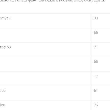
μήσεως των υποψηφίων που έλαβε ο καθένας όπως αναγράφεται
ντίνου
33
65
τασίου
71
65
17
ύρου
64
ίου
76