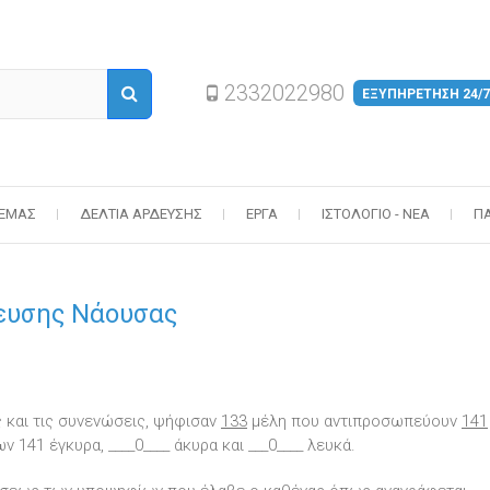
2332022980
ΕΞΥΠΗΡΕΤΗΣΗ 24/7
 ΕΜΆΣ
ΔΕΛΤΊΑ ΆΡΔΕΥΣΗΣ
ΈΡΓΑ
ΙΣΤΟΛΌΓΙΟ - ΝΈΑ
Π
ευσης Νάουσας
και τις συνενώσεις, ψήφισαν
133
μέλη που αντιπροσωπεύουν
141
141 έγκυρα, ____0____ άκυρα και ___0____ λευκά.