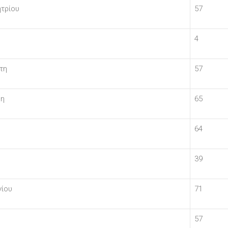
τρίου
57
4
τη
57
ρη
65
64
39
γίου
71
57