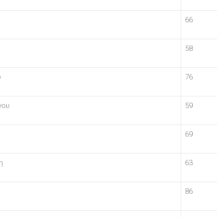
66
58
υ
76
νου
59
69
η
63
86