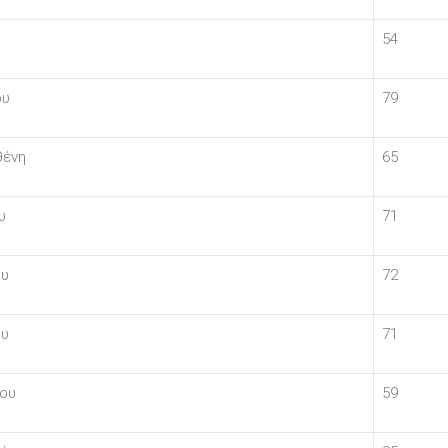
54
ου
79
θένη
65
υ
71
ου
72
ου
71
ίου
59