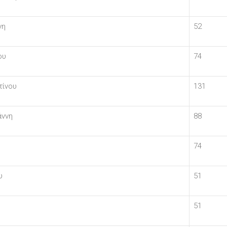
νη
52
ου
74
τίνου
131
άννη
88
74
υ
51
51