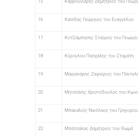
15
Καρβουνιάρης Δημήτριος του Γεωρ
16
Κασίδας Γεώργιος του Ευαγγέλου
17
Κοτζιάμπασης Σταύρος του Γεωργί
18
Κύρογλου Πασχάλης του Σταμάτη
19
Μαγγανάρης Ζαφείριος του Παντελ
20
Μητσιάνης Χριστόδουλος του Κωνσ
21
Μπακαλιός Νικόλαος του Γρηγορίο
22
Μπάτσαλας Δημήτριος του Θωμά