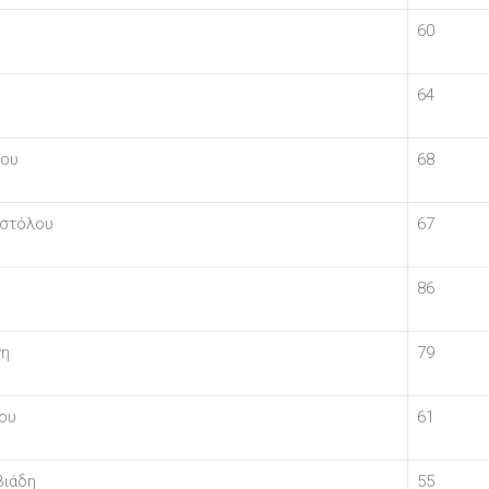
60
64
λου
68
οστόλου
67
86
νη
79
ου
61
βιάδη
55