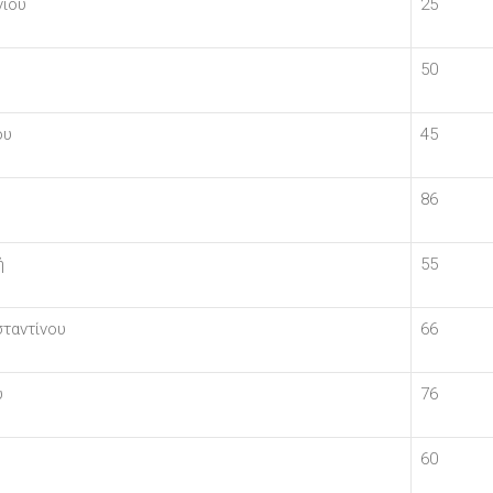
γίου
25
50
ου
45
86
ή
55
ταντίνου
66
υ
76
60