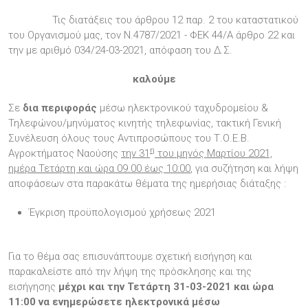
Τις διατάξεις του άρθρου 12 παρ. 2 του καταστατικού
του Οργανισμού μας, τον Ν.4787/2021 - ΦΕΚ 44/Α άρθρο 22 και
την με αριθμό 034/24-03-2021, απόφαση του Δ.Σ.
καλούμε
Σε
δια
περιφοράς
μέσω ηλεκτρονικού ταχυδρομείου &
Τηλεφώνου/μηνύματος κινητής τηλεφωνίας, τακτική Γενική
Συνέλευση όλους τους Αντιπροσώπους του Τ.Ο.Ε.Β.
η
Αγροκτήματος Ναούσης
την 31
του μηνός Μαρτίου 2021,
ημέρα Τετάρτη και ώρα 09.00 έως 10:00
, για συζήτηση και λήψη
αποφάσεων στα παρακάτω θέματα της ημερήσιας διάταξης :
Έγκριση προϋπολογισμού χρήσεως 2021
Για το θέμα σας επισυνάπτουμε σχετική εισήγηση και
παρακαλείστε από την λήψη της πρόσκλησης και της
εισήγησης
μέχρι και την Τετάρτη 31-03-2021 και ώρα
11:00 να ενημερώσετε ηλεκτρονικά μέσω