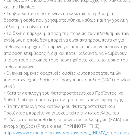
• 28 Ιουνίου - 2 Ιουλίου για τις ορεινές περιοχές της Χαλκιδικής
και της Πιερίας.
• Συμβουλευτείτε πότε έγινε η τελευταία επέμβαση, τη
δραστική ουσία που χρησιμοποιήθηκε, καθώς και την χρονική
κάλυψη που δίνει αυτή.
• Το δελτίο παρέχει μια τάση της πορείας των πληθυσμών των
εντόμων, η οποία δεν μπορεί να είναι αντιπροσωπευτική για
κάθε αγροτεμάχιο. Οι παραγωγοί, προκειμένου να πάρουν την
απόφαση επέμβασης ή όχι και πότε, καλούνται να λαμβάνουν
υπόψη τους τις δικές τους παρατηρήσεις και το ιστορικό του
κάθε οπωρώνα.
• Οι εγκεκριμένες δραστικές ουσίες φυτοπροστατευτικών
προϊόντων έχουν δοθεί σε προηγούμενο δελτίο (29/10 Ιουνίου
2020).
• Κατά την επιλογή του Φυτοπροστατευτικού Προϊόντος, να
δοθεί ιδιαίτερη προσοχή στον τρόπο και χρόνο εφαρμογής.
• Για την επιλογή του κατάλληλου Φυτοπροστατευτικού
Προϊόντος μπορείτε να επισκεφτείτε την ιστοσελίδα του
ΥΠΑΑΤ στο ακόλουθο link, επιλέγοντας καλλιέργεια (ΕΛΙΑ) και
έντομο (εχθρό) (Prays oleae, ΠΥΡΗΝΟΤΡΗΤΗΣ):
http://wwww.minagric.gr/syspest/syspest_ENEMY_crops.aspx