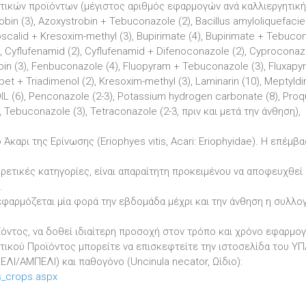
τικών προϊόντων (μέγιστος αριθμός εφαρμογών ανά καλλιεργητική
bin (3), Azoxystrobin + Tebuconazole (2), Bacillus amyloliquefaci
 Boscalid + Kresoxim-methyl (3), Bupirimate (4), Bupirimate + Tebuco
), Cyflufenamid (2), Cyflufenamid + Difenoconazole (2), Cyproconazo
in (3), Fenbuconazole (4), Fluopyram + Tebuconazole (3), Fluxapy
lpet + Triadimenol (2), Kresoxim-methyl (3), Laminarin (10), Meptyld
OIL (6), Penconazole (2-3), Potassium hydrogen carbonate (8), Proq
4), Tebuconazole (3), Tetraconazole (2-3, πριν και μετά την άνθηση),
 Άκαρι της Ερίνωσης (Eriophyes vitis, Acari: Eriophyidae). Η επέμβα
ετικές κατηγορίες, είναι απαραίτητη προκειμένου να αποφευχθεί
.
εφαρμόζεται μία φορά την εβδομάδα μέχρι και την άνθηση η συλλογ
όντος, να δοθεί ιδιαίτερη προσοχή στον τρόπο και χρόνο εφαρμογ
υτικού Προϊόντος μπορείτε να επισκεφτείτε την ιστοσελίδα του Υ
ΕΛΙ/ΑΜΠΕΛΙ) και παθογόνο (Uncinula necator, Ωίδιο):
s_crops.aspx