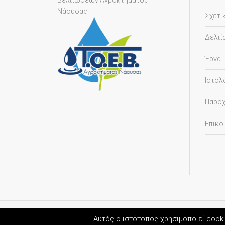
Βελτιώσεων Αγροκτήματος
Νάουσας.
Σχετι
Δελτί
Έργα
Ιστολ
Παρο
Επικο
Αυτός ο ιστότοπος χρησιμοποιεί cooki
Όροι 
TORUS website