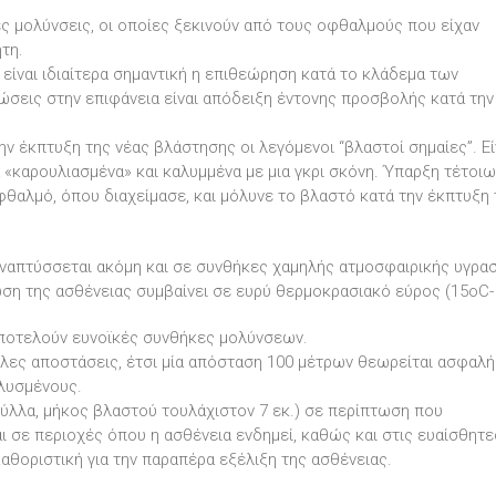
ές μολύνσεις, οι οποίες ξεκινούν από τους οφθαλμούς που είχαν
τη.
 είναι ιδιαίτερα σημαντική η επιθεώρηση κατά το κλάδεμα των
σεις στην επιφάνεια είναι απόδειξη έντονης προσβολής κατά την
ην έκπτυξη της νέας βλάστησης οι λεγόμενοι “βλαστοί σημαίες”. Εί
α «καρουλιασμένα» και καλυμμένα με μια γκρι σκόνη. Ύπαρξη τέτοιω
θαλμό, όπου διαχείμασε, και μόλυνε το βλαστό κατά την έκπτυξη
 αναπτύσσεται ακόμη και σε συνθήκες χαμηλής ατμοσφαιρικής υγρασ
ωση της ασθένειας συμβαίνει σε ευρύ θερμοκρασιακό εύρος (15oC-
αποτελούν ευνοϊκές συνθήκες μολύνσεων.
άλες αποστάσεις, έτσι μία απόσταση 100 μέτρων θεωρείται ασφαλή
λυσμένους.
 φύλλα, μήκος βλαστού τουλάχιστον 7 εκ.) σε περίπτωση που
 σε περιοχές όπου η ασθένεια ενδημεί, καθώς και στις ευαίσθητε
αθοριστική για την παραπέρα εξέλιξη της ασθένειας.