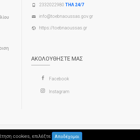
2332022980
ΤΗΛ 24/7
info@toebnaoussas.gov.gr
υλίου
https://toebnaoussas.gr
ριση
ΑΚΟΛΟΥΘΉΣΤΕ ΜΑΣ
Facebook
Instagram
×
θέτηση cookies, επιλέξτε
Αποδέχομαι
ομένων