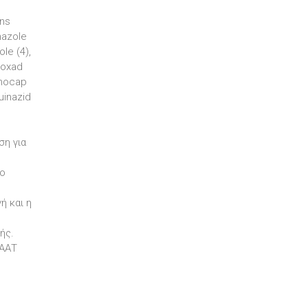
ens
nazole
le (4),
roxad
inocap
uinazid
ση για
 ο
ή και η
ής.
ΠΑΑΤ