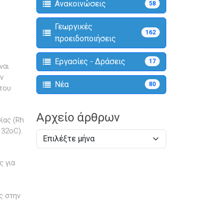
Ανακοινώσεις
58
Γεωργικές
162
προειδοποιήσεις
Εργασίες - Δράσεις
17
ναι
ν
Νέα
80
 του
Αρχείο άρθρων
ίας (Rh
 32oC).
ς για
ς στην