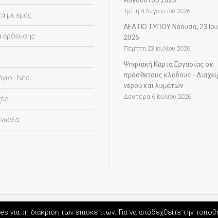
Αυγούστου 2026
Τρίτη 4 Αυγούστου 2026
κά με εμάς
ΔΕΛΤΙΟ ΤΥΠΟΥ Νάουσα, 23 Ιο
α άρδευσης
2026
Πέμπτη 23 Ιουλίου 2026
Ψηφιακή Κάρτα Εργασίας σε
πρόσθετους κλάδους - Διαχεί
όγιο - Νέα
νερού και λυμάτων
Δευτέρα 6 Ιουλίου 2026
χές
ινωνία
© 2018-2026
ΤΟΕΒ Αγροκτήματος Νάουσας
es για τη διάκριση των επισκεπτών. Για να αποδεχθείτε την τοπο
χρήσης
•
Πολιτική απορρήτου
•
Cookies
•
Υπεύθυνος Προστασίας Δεδ