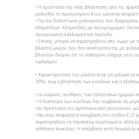
• Η προστασία της νέας βλάστησης από τις αρχικ
μολυνθεί το προηγούμενο έτος, κρίνεται απαραίτη
• Για την διαπίστωση μολύσματος που διαχείμασε,
κληματίδων. Κληματίδες με σκουρόχρωμες δικτυώ
προηγούμενη καλλιεργητική περίοδο.
• Επίσης, μπορεί να παρατηρηθούν από νωρίς με τ
βλαστοί μικροί, που δεν αναπτύσσονται, με φύλλ
βλαστών δείχνει ότι το παθογόνο υπήρχε στον οφ
οφθαλμού.
• Χαρακτηριστικό του μύκητα είναι ότι μπορεί να
25%), ενώ η βλάστηση των κονιδίων και η εξάπλ
• Οι καιρικές συνθήκες των τελευταίων ημερών 
• Η διασπορά των κονιδίων δεν συμβαίνει σε μεγ
την προστασία του αμπελώνα από γειτονικούς μο
• Να γίνει απαραίτητα επέμβαση στο στάδιο Ε (3
παρατηρηθούν τα παραπάνω συμπτώματα, αλλά και
ασθένεια ποικιλίες. Η επέμβαση αυτή θεωρείται κ