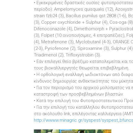
• Εγκεκριμένες δραστικές ουσίες φυτοπροστατευ
περίοδο): Ampelomyces quisqualis (12), Azoxystro
strain fzb24 (3), Bacillus pumilus qst 2808 (1-6),
(3), Copper oxychloride + Sulphur (4), Cos-oga (8
Difenoconazole (4), Dimethomorph + Pyraclostrob
(3), Folpet (10 οινοποιήσιμες, 4 επιτραπέζιες), Fo
(4), Metrafenone (3), Myclobutanil (4-3), ORANGE 
(2-3), Pyriofenone (2), Spiroxamine (3), Sulphur (
Triadimenol (2), Trifloxystrobin (3).
• Εάν επιλεγεί θείο βρέξιμο καταπολεμείται και το
τους βιοκαλλιεργητές θεωρείται επιβεβλημένη.
• Η ορθολογική εναλλαγή ωιδιοκτόνων από διαφορ
κίνδυνος δημιουργίας ανθεκτικότητας του μύκητα
• Για τον περιορισμό του αρχικού μολύσματος να 
καταστροφή των προσβεβλημένων βλαστών.
• Κατά την επιλογή του Φυτοπροστατευτικού Προϊ
• Για την επιλογή του κατάλληλου Φυτοπροστατε
στο ακόλουθο link, επιλέγοντας καλλιέργεια (ΑΜΠ
http://wwww.minagric.gr/syspest/syspest_bfunc