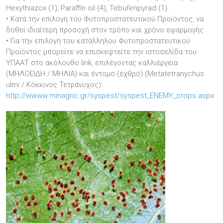
Hexythiazox (1), Paraffin oil (4), Tebufenpyrad (1).
• Κατά την επιλογή του Φυτοπροστατευτικού Προϊόντος, να
δοθεί ιδιαίτερη προσοχή στον τρόπο και χρόνο εφαρμογής.
• Για την επιλογή του κατάλληλου Φυτοπροστατευτικού
Προϊόντος μπορείτε να επισκεφτείτε την ιστοσελίδα του
ΥΠΑΑΤ στο ακόλουθο link, επιλέγοντας καλλιέργεια
(ΜΗΛΟΕΙΔΗ / ΜΗΛΙΑ) και έντομο (εχθρό) (Metatetranychus
ulmi / Κόκκινος Τετράνυχος):
http://wwww.minagric.gr/syspest/syspest_ENEMY_crops.aspx