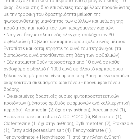
τετράνυχος αποτελεί το περισσότερο ζημιογόνο είδος. Το
άκαρι ζει και στις δύο επιφάνειες των φύλλων προκαλώντας
με την τροφική του δραστηριότητα μείωση της
φωτοσυνθετικής ικανότητας των φύλλων και μείωση της
ποσότητας και ποιότητας των παραγόμενων καρπών.
• Να γίνει δειγματοληπτικός έλεγχος τουλάχιστον 30
οφθαλμών ή 10 βλαστών καρποφόρου ξύλου ενός μέτρου.
Εντοπίστε και καταμετρήστε τα αυγά του τετράνυχου (τα
διαπαύοντα αυγά αποτίθενται στη βάση των οφθαλμών).
• Εάν καταμετρηθούν περισσότερα από 10 αυγά σε κάθε
ανθοφόρο οφθαλμό ή 1000 αυγά σε βλαστό καρποφόρου
ξύλου ενός μέτρου να γίνει άμεσα επέμβαση με εγκεκριμένα
ακαρεοκτόνα σκευάσματα ωοκτόνου - προνυμφοκτόνου
δράσης.
• Εγκεκριμένες δραστικές ουσίες φυτοπροστατευτικών
προϊόντων (μέγιστος αριθμός εφαρμογών ανά καλλιεργητική
περίοδο): Abamectin (2, όχι στην άνθηση), Acequinocyl (1),
Beauveria bassiana strain ATCC 74040 (5), Bifenazate (1),
Clofentezine (1, όχι στην άνθηση), Cyflumetofen (2), Etoxazole
(1), Fatty acid potassium salt (4), Fenpyroximate (1),
Fenpyroximate + Hexythiazox (1, από την πλήρη άνθηση),