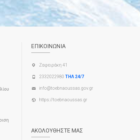
ΕΠΙΚΟΙΝΩΝΊΑ
Ζαφειράκη 41
2332022980
ΤΗΛ 24/7
info@toebnaoussas.gov.gr
υλίου
https://toebnaoussas.gr
ριση
ΑΚΟΛΟΥΘΉΣΤΕ ΜΑΣ