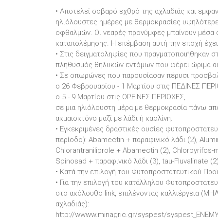
• Αποτελεί σοβαρό εχθρό της αχλαδιάς και εμφανί
ηλιόλουστες ημέρες με θερμοκρασίες υψηλότερες
οφθαλμών. Οι νεαρές προνύμφες μπαίνουν μέσα
καταπολέμησης. Η επέμβαση αυτή την εποχή έχει 
• Στις δειγματοληψίες που πραγματοποιήθηκαν σ
πληθυσμός θηλυκών εντόμων που φέρει ώριμα α
• Σε οπωρώνες που παρουσίασαν πέρυσι προσβολέ
o 26 Φεβρουαρίου - 1 Μαρτίου στις ΠΕΔΙΝΕΣ ΠΕΡΙ
o 5 - 9 Μαρτίου στις ΟΡΕΙΝΕΣ ΠΕΡΙΟΧΕΣ,
σε μια ηλιόλουστη μέρα με θερμοκρασία πάνω από
ακμαιοκτόνο μαζί με λάδι ή καολίνη.
• Εγκεκριμένες δραστικές ουσίες φυτοπροστατευ
περίοδο): Abamectin + παραφινικό λάδι (2), Aluminiu
Chlorantraniliprole + Abamectin (2), Chlorpyrifos-met
Spinosad + παραφινικό λάδι (3), tau-Fluvalinate (2)
• Κατά την επιλογή του Φυτοπροστατευτικού Προϊ
• Για την επιλογή του κατάλληλου Φυτοπροστατε
στο ακόλουθο link, επιλέγοντας καλλιέργεια (ΜΗΛ
αχλαδιάς):
http://wwww.minagric.gr/syspest/syspest_ENEM