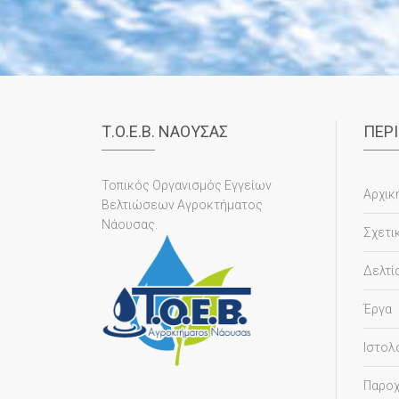
Τ.Ο.Ε.Β. ΝΑΟΥΣΑΣ
ΠΕΡ
Τοπικός Οργανισμός Εγγείων
Αρχικ
Βελτιώσεων Αγροκτήματος
Νάουσας.
Σχετι
Δελτί
Έργα
Ιστολ
Παρο