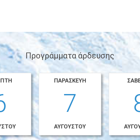
Προγράμματα άρδευσης
ΠΤΗ
ΠΑΡΑΣΚΕΥΉ
ΣΆΒ
6
7
ΎΣΤΟΥ
ΑΥΓΟΎΣΤΟΥ
ΑΥΓΟ