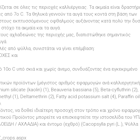
ζεται σε όλες τις περιοχές καλλιέργειας. Τα ακμαία είναι δραστήρ
 από 7o C. Τα θηλυκά γεννούν τα αυγά τους κοντά στη βάση των
 στους εκπτυσσόμενους οφθαλμούς αυξάνοντας κατά πολύ την δυ
στόχο τα ακμαία και τα αυγά.
τους αχλαδεώνες της περιοχής μας, διαπιστώθηκε σημαντικός
υγά.
ς από ψύλλα, συνιστάται να γίνει επέμβαση:
ΟΧΕΣ και
 10o C υπό σκιά και χωρίς άνεμο, συνδυάζοντας ένα εγκεκριμένο
τικών προϊόντων (μέγιστος αριθμός εφαρμογών ανά καλλιεργητική
m silicate (kaolin) (1), Beauveria bassiana (5), Beta-cyfluthrin (2),
hyl (1), Deltamethrin (2), Fatty acid potassium salt (4), Paraffin oil 
.
όντος, να δοθεί ιδιαίτερη προσοχή στον τρόπο και χρόνο εφαρμογ
υτικού Προϊόντος μπορείτε να επισκεφτείτε την ιστοσελίδα του Υ
ΟΕΙΔΗ / ΑΧΛΑΔΙΑ) και έντομο (εχθρό) (Cacopsylla pyri (L.), Ψύλλα
Y_crops.aspx