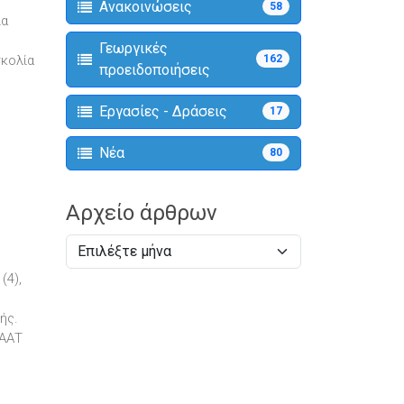
Ανακοινώσεις
58
ια
Γεωργικές
σκολία
162
προειδοποιήσεις
Εργασίες - Δράσεις
17
Νέα
80
Αρχείο άρθρων
(4),
ής.
ΠΑΑΤ